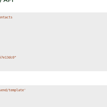
y API
ntacts 

7e13dc0"

end/template'
