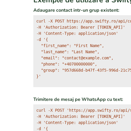
Exemple de utilizare a Swift
Adaugare contact intr-un grup existent:
curl -X POST https://app.swifty.ro/api/co
-H 'Authorization: Bearer [TOKEN_API]' 

-H 'Content-Type: application/json' 

-d '{

  "first_name": "First Name",

  "last_name": "Last Name",

  "email": "contact@example.com",

  "phone": "+40700000000",

  "group": "957d668d-b47f-43f5-996d-21c75
}'
Trimitere de mesaj pe WhatsApp cu text:
curl -X POST 'https://app.swifty.ro/api/s
-H 'Authorization: Bearer [TOKEN_API]'

-H 'Content-Type: application/json'

-d '{
