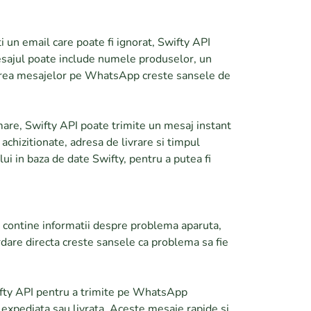
i un email care poate fi ignorat, Swifty API
Mesajul poate include numele produselor, un
losirea mesajelor pe WhatsApp creste sansele de
rmare, Swifty API poate trimite un mesaj instant
chizitionate, adresa de livrare si timpul
ui in baza de date Swifty, pentru a putea fi
e contine informatii despre problema aparuta,
rdare directa creste sansele ca problema sa fie
Swifty API pentru a trimite pe WhatsApp
 expediata sau livrata. Aceste mesaje rapide si