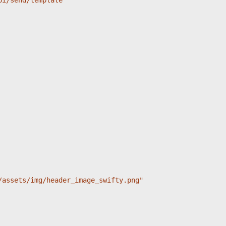
i/send/template' 

assets/img/header_image_swifty.png"
