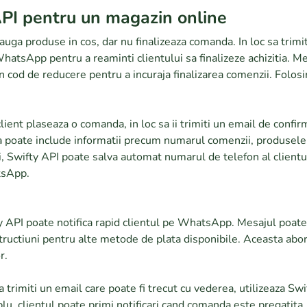
 API pentru un magazin online
uga produse in cos, dar nu finalizeaza comanda. In loc sa trimit
WhatsApp pentru a reaminti clientului sa finalizeze achizitia. 
r un cod de reducere pentru a incuraja finalizarea comenzii. Fo
ient plaseaza o comanda, in loc sa ii trimiti un email de confi
 poate include informatii precum numarul comenzii, produsele a
ii, Swifty API poate salva automat numarul de telefon al clientul
tsApp.
ty API poate notifica rapid clientul pe WhatsApp. Mesajul poat
nstructiuni pentru alte metode de plata disponibile. Aceasta abo
r.
sa trimiti un email care poate fi trecut cu vederea, utilizeaza 
u, clientul poate primi notificari cand comanda este pregatita,