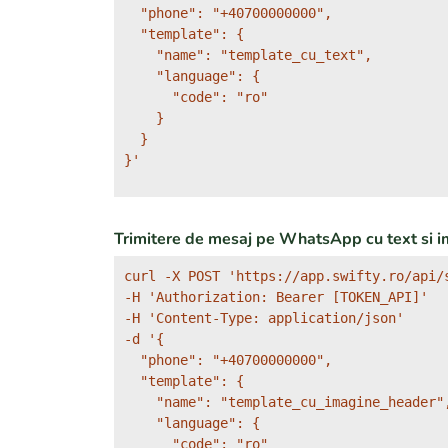
  "phone": "+40700000000",

  "template": {

    "name": "template_cu_text",

    "language": {

      "code": "ro"

    }

  }

}'
Trimitere de mesaj pe WhatsApp cu text si i
curl -X POST 'https://app.swifty.ro/api/s
-H 'Authorization: Bearer [TOKEN_API]'

-H 'Content-Type: application/json'

-d '{

  "phone": "+40700000000",

  "template": {

    "name": "template_cu_imagine_header",
    "language": {

      "code": "ro"
