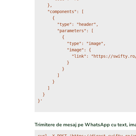
    },

    "components": [

      {

        "type": "header",

        "parameters": [

          {

            "type": "image",

            "image": {

              "link": "https://swifty.ro/
            }

          }

        ]

      }

    ]

  }

}'
Trimitere de mesaj pe WhatsApp cu text, imag