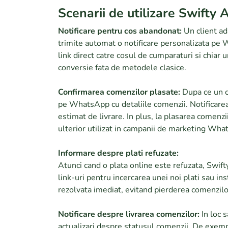
Scenarii de utilizare Swifty
Notificare pentru cos abandonat:
Un client ada
trimite automat o notificare personalizata pe 
link direct catre cosul de cumparaturi si chia
conversie fata de metodele clasice.
Confirmarea comenzilor plasate:
Dupa ce un cl
pe WhatsApp cu detaliile comenzii. Notificarea
estimat de livrare. In plus, la plasarea comenz
ulterior utilizat in campanii de marketing Wha
Informare despre plati refuzate:
Atunci cand o plata online este refuzata, Swif
link-uri pentru incercarea unei noi plati sau i
rezolvata imediat, evitand pierderea comenzilo
Notificare despre livrarea comenzilor:
In loc 
actualizari despre statusul comenzii. De exempl