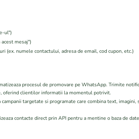
e-ul")
a acest mesaj")
nkuri (ex. numele contactului, adresa de email, cod cupon, etc.)
atizeaza procesul de promovare pe WhatsApp. Trimite notificar
 oferind clientilor informatii la momentul potrivit.
a campanii targetate si programate care combina text, imagini,
zeaza contacte direct prin API pentru a mentine o baza de dat