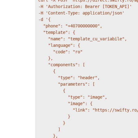
curl -X POST 'https://direct.swifty.ro/ap
-H 'Authorization: Bearer [TOKEN_API]' 

-H 'Content-Type: application/json' 

-d '{

  "phone": "+40700000000",

  "template": {

    "name": "template_cu_variabile",

    "language": {

      "code": "ro"

    },

    "components": [

      {

        "type": "header",

        "parameters": [

          {

            "type": "image",

            "image": {

              "link": "https://swifty.ro/
            }

          }

        ]

      },
